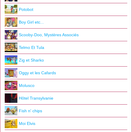
Potobot
Boy Girl etc...
Scooby-Doo, Mystères Associés
Telmo Et Tula
Zig et Sharko
Oggy et les Cafards
Molusco
Hôtel Transylvanie
Fish n' chips
Moi Elvis