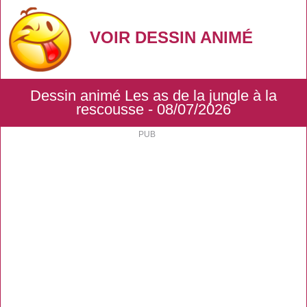
VOIR DESSIN ANIMÉ
Dessin animé Les as de la jungle à la
rescousse - 08/07/2026