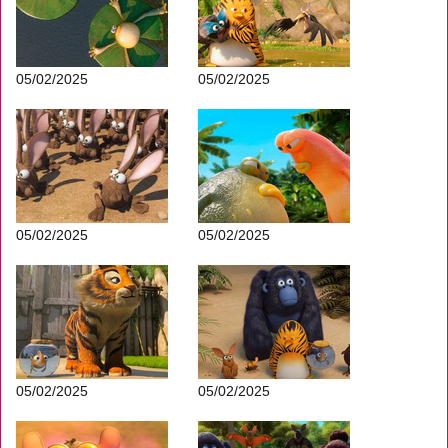
05/02/2025
05/02/2025
05/02/2025
05/02/2025
05/02/2025
05/02/2025