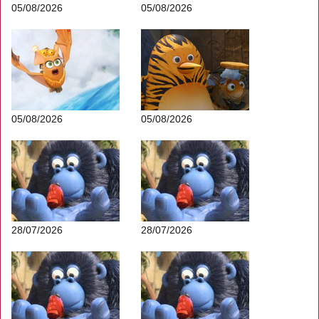
05/08/2026
05/08/2026
05/08/2026
05/08/2026
28/07/2026
28/07/2026