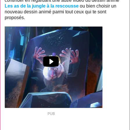
continuer en regardant une autre vidéo du dessin animé
Les as de la jungle à la rescousse
ou bien choisir un
nouveau dessin animé parmi tout ceux qui te sont
proposés.