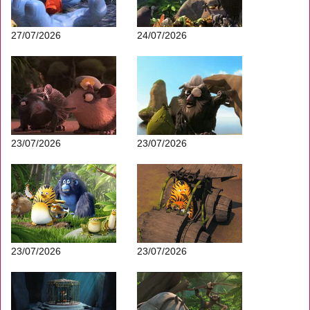
27/07/2026
24/07/2026
23/07/2026
23/07/2026
23/07/2026
23/07/2026