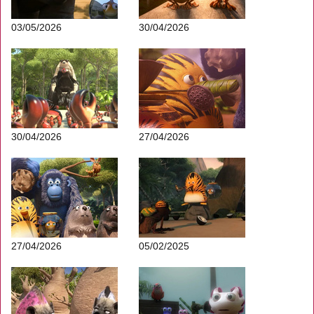
03/05/2026
30/04/2026
30/04/2026
27/04/2026
27/04/2026
05/02/2025