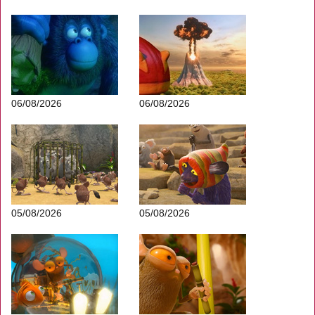
06/08/2026
06/08/2026
05/08/2026
05/08/2026