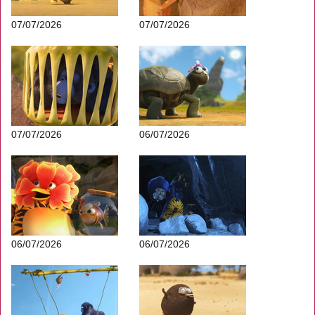
07/07/2026
07/07/2026
07/07/2026
06/07/2026
06/07/2026
06/07/2026