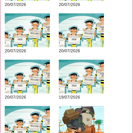
20/07/2026
20/07/2026
20/07/2026
20/07/2026
20/07/2026
19/07/2026