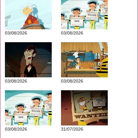
03/08/2026
03/08/2026
03/08/2026
03/08/2026
03/08/2026
31/07/2026