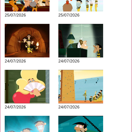
25/07/2026
25/07/2026
24/07/2026
24/07/2026
24/07/2026
24/07/2026