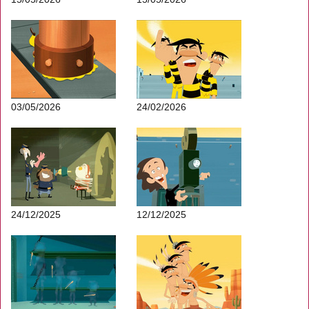
03/05/2026
24/02/2026
24/12/2025
12/12/2025