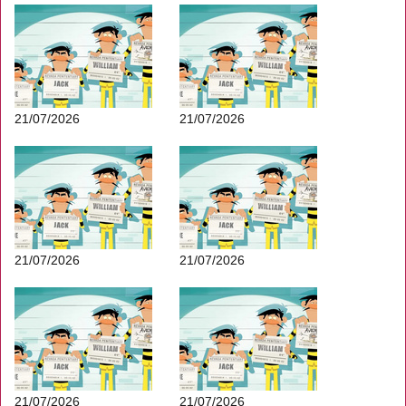
21/07/2026
21/07/2026
21/07/2026
21/07/2026
21/07/2026
21/07/2026