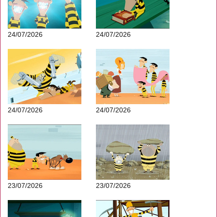
24/07/2026
24/07/2026
24/07/2026
24/07/2026
23/07/2026
23/07/2026