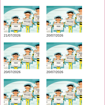
21/07/2026
20/07/2026
20/07/2026
20/07/2026