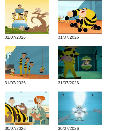
31/07/2026
31/07/2026
31/07/2026
31/07/2026
30/07/2026
30/07/2026