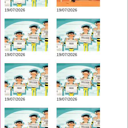
19/07/2026
19/07/2026
19/07/2026
19/07/2026
19/07/2026
19/07/2026