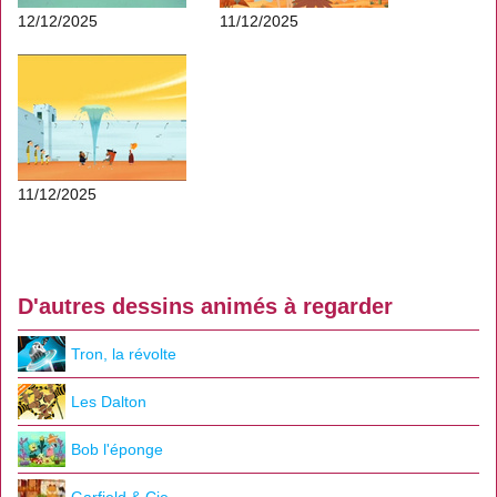
12/12/2025
11/12/2025
11/12/2025
D'autres dessins animés à regarder
Tron, la révolte
Les Dalton
Bob l'éponge