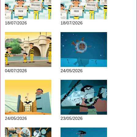
18/07/2026
18/07/2026
04/07/2026
24/05/2026
24/05/2026
23/05/2026