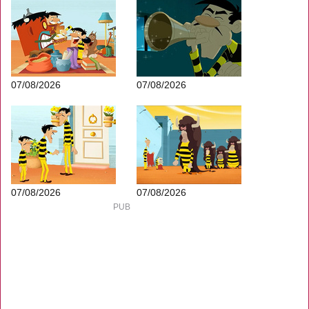
07/08/2026
07/08/2026
07/08/2026
07/08/2026