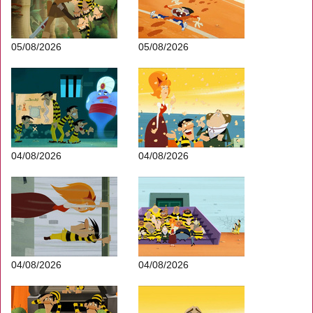
05/08/2026
05/08/2026
04/08/2026
04/08/2026
04/08/2026
04/08/2026