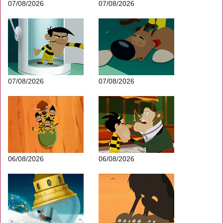
07/08/2026
07/08/2026
07/08/2026
07/08/2026
06/08/2026
06/08/2026