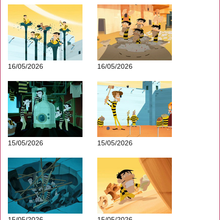
16/05/2026
16/05/2026
15/05/2026
15/05/2026
15/05/2026
15/05/2026