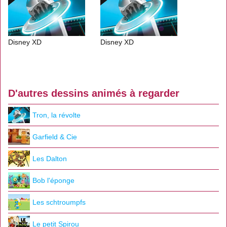
Disney XD
Disney XD
D'autres dessins animés à regarder
Tron, la révolte
Garfield & Cie
Les Dalton
Bob l'éponge
Les schtroumpfs
Le petit Spirou