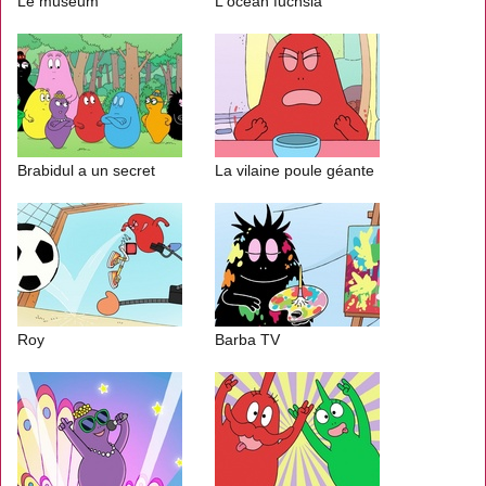
Le muséum
L'océan fuchsia
Brabidul a un secret
La vilaine poule géante
Roy
Barba TV