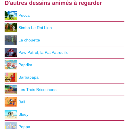
D'autres dessins animés à regarder
Pucca
Simba Le Roi Lion
La chouette
Paw Patrol, la Pat'Patrouille
Paprika
Barbapapa
Les Trois Bricochons
Bali
Bluey
Peppa