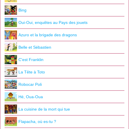
Bing
Oui-Oui, enquêtes au Pays des jouets
Azuro et la brigade des dragons
Belle et Sébastien
C'est Franklin
La Tête à Toto
Robocar Poli
Hé, Oua-Oua
La cuisine de la mort qui tue
Flapacha, où es-tu ?