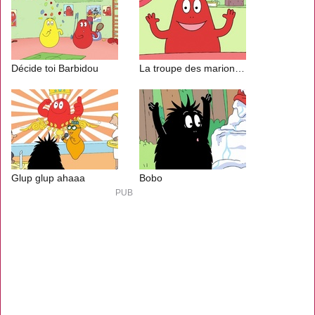
Décide toi Barbidou
La troupe des marionnettes
Glup glup ahaaa
Bobo