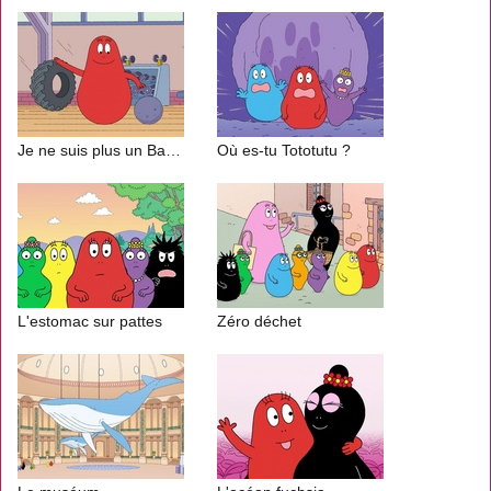
Je ne suis plus un Barbabébé
Où es-tu Tototutu ?
L'estomac sur pattes
Zéro déchet