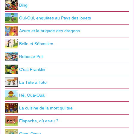
Bing
Oui-Oui, enquêtes au Pays des jouets
Azuro et la brigade des dragons
Belle et Sébastien
Robocar Poli
C'est Franklin
La Tête à Toto
Hé, Oua-Oua
La cuisine de la mort qui tue
Flapacha, où es-tu ?
Oggy Oggy