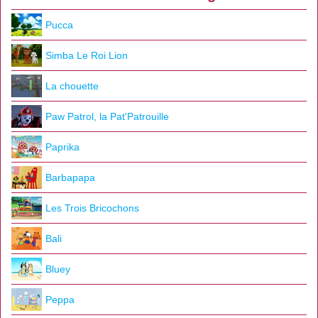
Pucca
Simba Le Roi Lion
La chouette
Paw Patrol, la Pat'Patrouille
Paprika
Barbapapa
Les Trois Bricochons
Bali
Bluey
Peppa