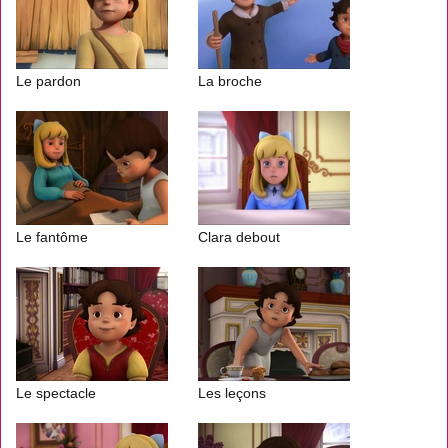
Le pardon
La broche
Le fantôme
Clara debout
Le spectacle
Les leçons