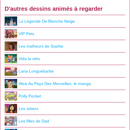
D'autres dessins animés à regarder
La Légende De Blanche Neige
VIP Pets
Les malheurs de Sophie
Vida la véto
Lana Longuebarbe
Alice Au Pays Des Merveilles, le manga
Polly Pocket
Les sisters
Les filles de Dad