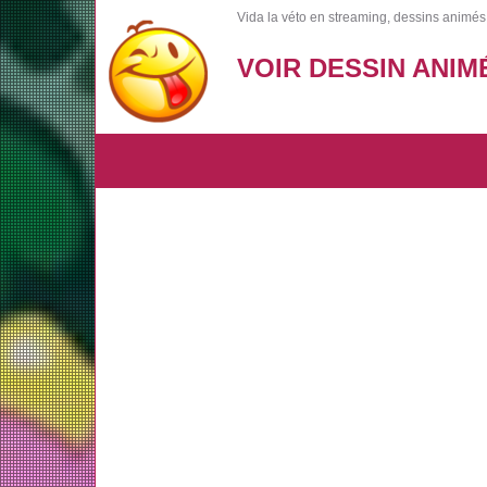
Vida la véto en streaming, dessins animés
VOIR DESSIN ANIM