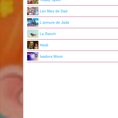
Les filles de Dad
L'armure de Jade
Le Ranch
Heidi
Isadora Moon