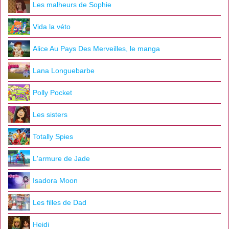
Les malheurs de Sophie
Vida la véto
Alice Au Pays Des Merveilles, le manga
Lana Longuebarbe
Polly Pocket
Les sisters
Totally Spies
L'armure de Jade
Isadora Moon
Les filles de Dad
Heidi