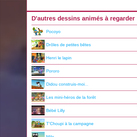
D'autres dessins animés à regarder
Pocoyo
Drôles de petites bêtes
Henri le lapin
Pororo
Didou construis-moi...
Les mini-héros de la forêt
Bébé Lilly
T'Choupi à la campagne
Milo