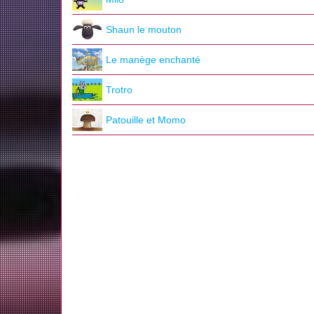
Shaun le mouton
Le manège enchanté
Trotro
Patouille et Momo