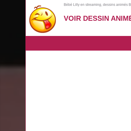
Bébé Lilly en streaming, dessins animés B
VOIR DESSIN ANIM