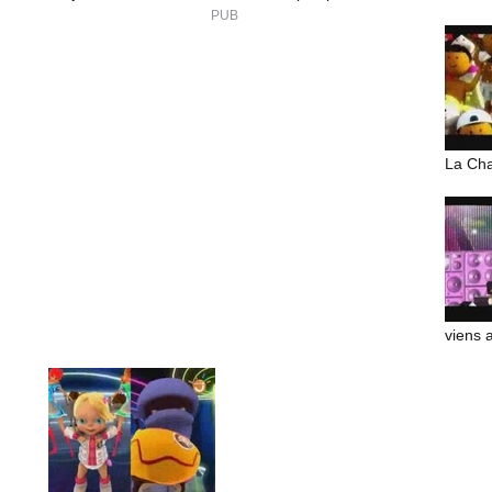
La Ch
viens 