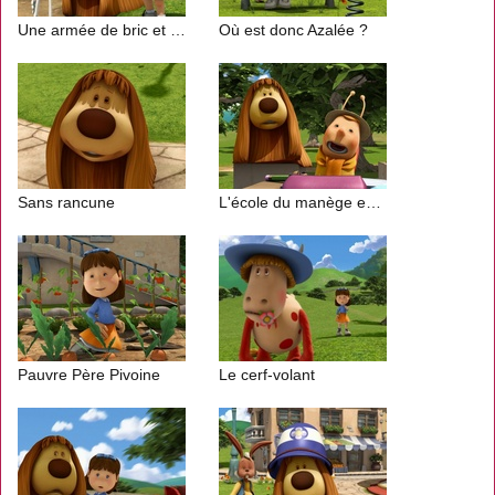
Une armée de bric et de broc !
Où est donc Azalée ?
Sans rancune
L'école du manège enchanté
Pauvre Père Pivoine
Le cerf-volant