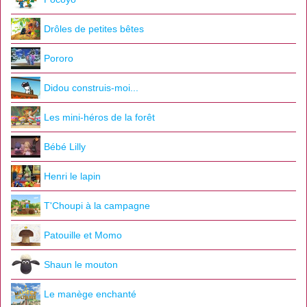
Drôles de petites bêtes
Pororo
Didou construis-moi...
Les mini-héros de la forêt
Bébé Lilly
Henri le lapin
T'Choupi à la campagne
Patouille et Momo
Shaun le mouton
Le manège enchanté