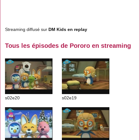
Streaming diffusé sur
DM Kids en replay
Tous les épisodes de Pororo en streaming
s02e20
s02e19