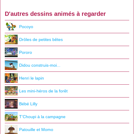
D'autres dessins animés à regarder
Pocoyo
Drôles de petites bêtes
Pororo
Didou construis-moi...
Henri le lapin
Les mini-héros de la forêt
Bébé Lilly
T'Choupi à la campagne
Patouille et Momo