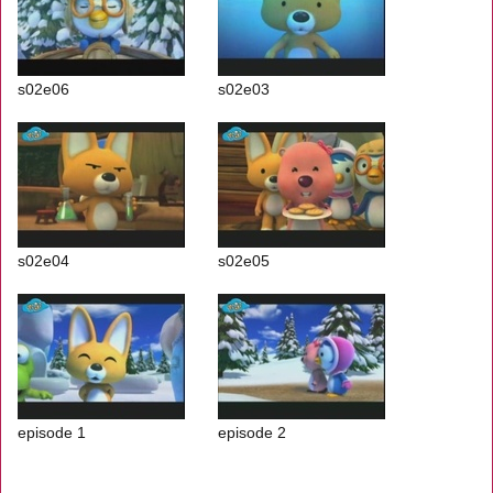
s02e06
s02e03
s02e04
s02e05
episode 1
episode 2