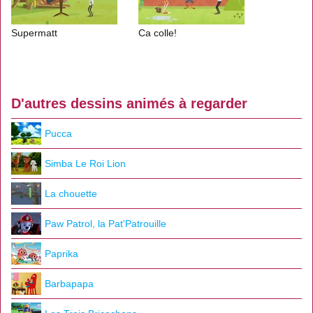
Supermatt
Ca colle!
D'autres dessins animés à regarder
Pucca
Simba Le Roi Lion
La chouette
Paw Patrol, la Pat'Patrouille
Paprika
Barbapapa