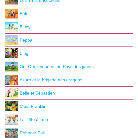
Les Trois Bricochons
Bali
Bluey
Peppa
Bing
Oui-Oui, enquêtes au Pays des jouets
Azuro et la brigade des dragons
Belle et Sébastien
C'est Franklin
La Tête à Toto
Robocar Poli