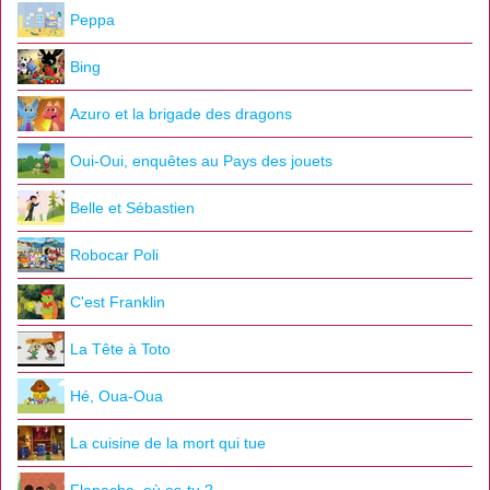
Peppa
Bing
Azuro et la brigade des dragons
Oui-Oui, enquêtes au Pays des jouets
Belle et Sébastien
Robocar Poli
C'est Franklin
La Tête à Toto
Hé, Oua-Oua
La cuisine de la mort qui tue