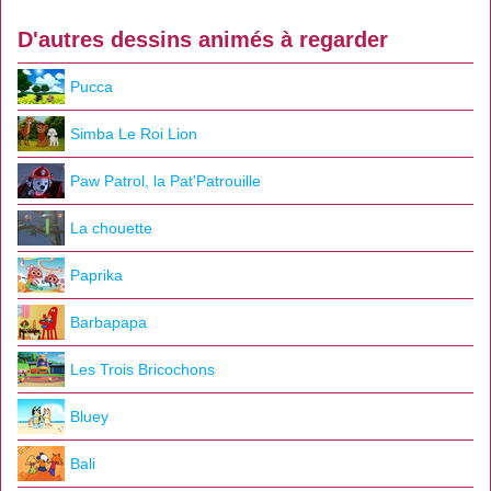
D'autres dessins animés à regarder
Pucca
Simba Le Roi Lion
Paw Patrol, la Pat'Patrouille
La chouette
Paprika
Barbapapa
Les Trois Bricochons
Bluey
Bali