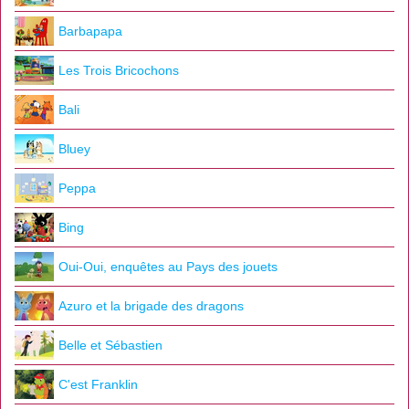
Barbapapa
Les Trois Bricochons
Bali
Bluey
Peppa
Bing
Oui-Oui, enquêtes au Pays des jouets
Azuro et la brigade des dragons
Belle et Sébastien
C'est Franklin