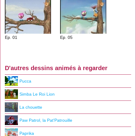
Ep. 01
Ep. 05
D'autres dessins animés à regarder
Pucca
Simba Le Roi Lion
La chouette
Paw Patrol, la Pat'Patrouille
Paprika