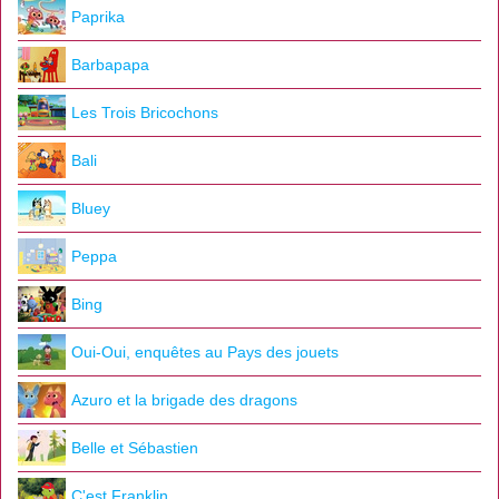
Paprika
Barbapapa
Les Trois Bricochons
Bali
Bluey
Peppa
Bing
Oui-Oui, enquêtes au Pays des jouets
Azuro et la brigade des dragons
Belle et Sébastien
C'est Franklin