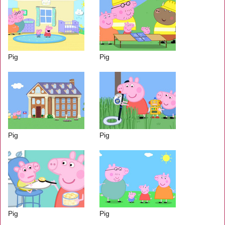
Pig
Pig
Pig
Pig
Pig
Pig