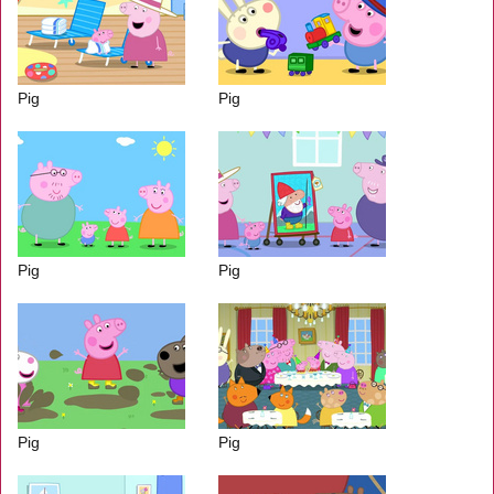
Pig
Pig
Pig
Pig
Pig
Pig