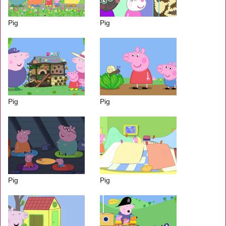
Pig
Pig
Pig
Pig
Pig
Pig