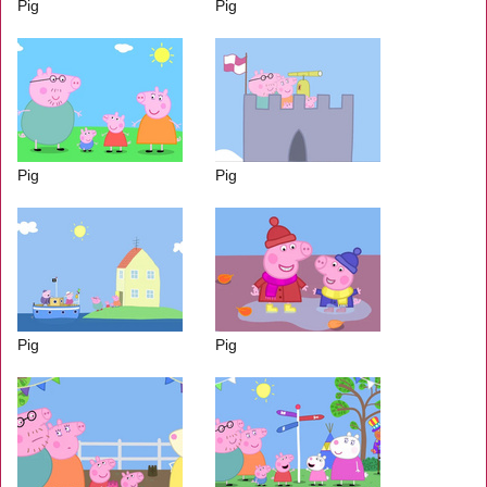
Pig
Pig
Pig
Pig
Pig
Pig