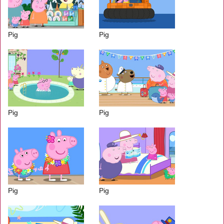
Pig
Pig
Pig
Pig
Pig
Pig