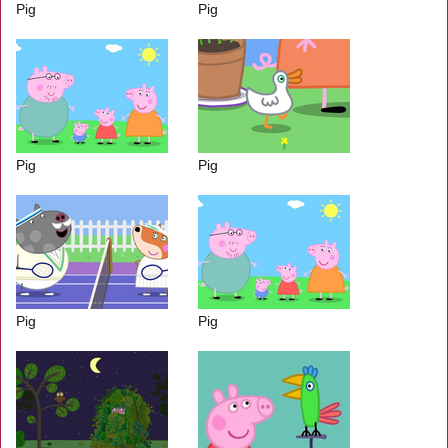
Pig
Pig
Pig
Pig
Pig
Pig