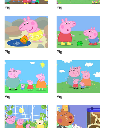
Pig
Pig
Pig
Pig
Pig
Pig