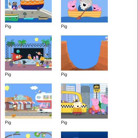
Pig
Pig
Pig
Pig
Pig
Pig