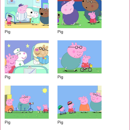
Pig
Pig
Pig
Pig
Pig
Pig