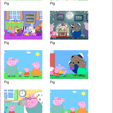
Pig
Pig
Pig
Pig
Pig
Pig