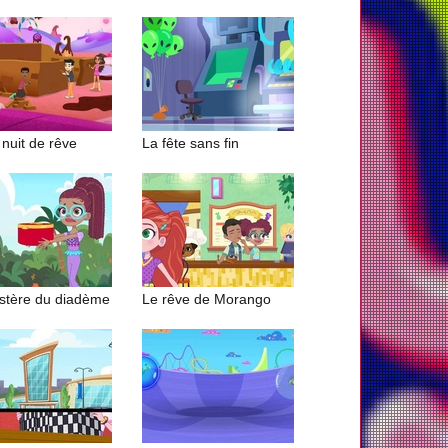
nuit de rêve
La fête sans fin
stère du diadème
Le rêve de Morango