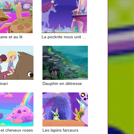
ane et au lit
La pockrite nous unit (1/2)
ivari
Dauphin en détresse
 et cheveux roses
Les lapins farceurs