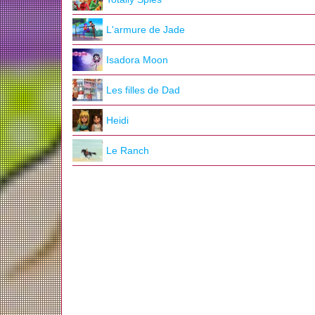
L'armure de Jade
Isadora Moon
Les filles de Dad
Heidi
Le Ranch