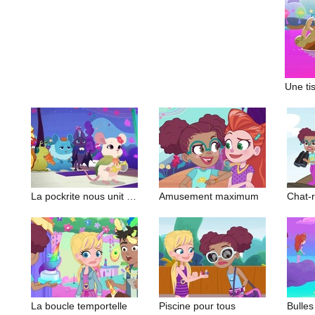
Une tis
La pockrite nous unit (2/2)
Amusement maximum
Chat-r
La boucle temportelle
Piscine pour tous
Bulles