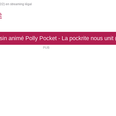
2/2) en streaming légal
É
in animé Polly Pocket - La pockrite nous unit 