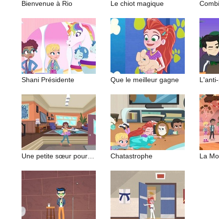
Bienvenue à Rio
Le chiot magique
Combi
Shani Présidente
Que le meilleur gagne
L'anti
Une petite sœur pour Shani
Chatastrophe
La Mo