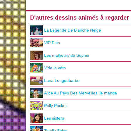
D'autres dessins animés à regarder
La Légende De Blanche Neige
VIP Pets
Les malheurs de Sophie
Vida la véto
Lana Longuebarbe
Alice Au Pays Des Merveilles, le manga
Polly Pocket
Les sisters
Totally Spies