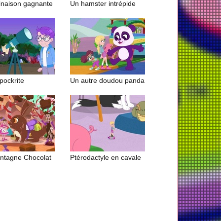
naison gagnante
Un hamster intrépide
-pockrite
Un autre doudou panda
ntagne Chocolat
Ptérodactyle en cavale