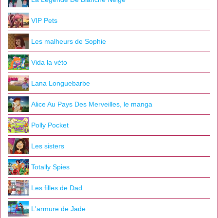
VIP Pets
Les malheurs de Sophie
Vida la véto
Lana Longuebarbe
Alice Au Pays Des Merveilles, le manga
Polly Pocket
Les sisters
Totally Spies
Les filles de Dad
L'armure de Jade