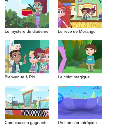
Le mystère du diadème
Le rêve de Morango
Bienvenue à Rio
Le chiot magique
Combinaison gagnante
Un hamster intrépide