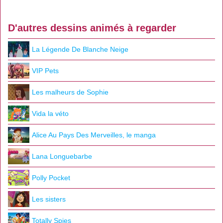
D'autres dessins animés à regarder
La Légende De Blanche Neige
VIP Pets
Les malheurs de Sophie
Vida la véto
Alice Au Pays Des Merveilles, le manga
Lana Longuebarbe
Polly Pocket
Les sisters
Totally Spies