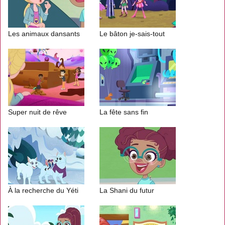
Les animaux dansants
Le bâton je-sais-tout
Super nuit de rêve
La fête sans fin
À la recherche du Yéti
La Shani du futur