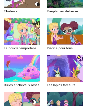
Chat-rivari
Dauphin en détresse
La boucle temportelle
Piscine pour tous
Bulles et cheveux roses
Les lapins farceurs