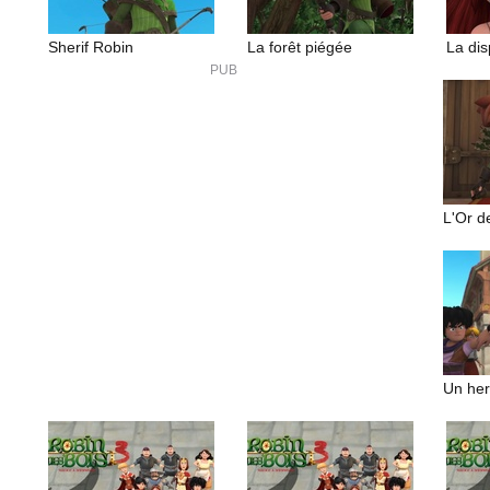
Sherif Robin
La forêt piégée
L'Or d