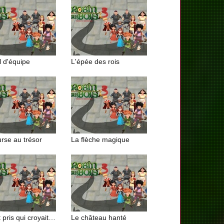
l d'équipe
L'épée des rois
rse au trésor
La flèche magique
Tel est pris qui croyait prendre
Le château hanté