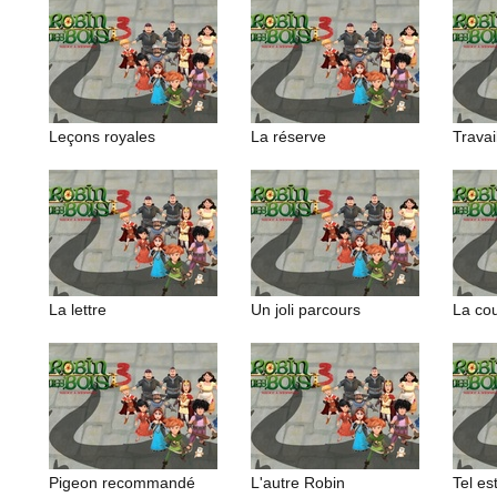
Leçons royales
La réserve
Travai
La lettre
Un joli parcours
La cou
Pigeon recommandé
L'autre Robin