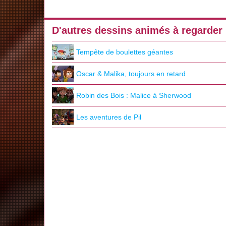
D'autres dessins animés à regarder
Tempête de boulettes géantes
Oscar & Malika, toujours en retard
Robin des Bois : Malice à Sherwood
Les aventures de Pil