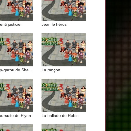
enti justicier
Jean le héros
Le loup-garou de Sherwood
La rançon
oursuite de Flynn
La ballade de Robin