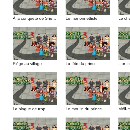
À la conquête de Sherwood
Le marionnettiste
Le ch
Piège au village
La fête du prince
L'or in
La blague de trop
Le moulin du prince
Méli-