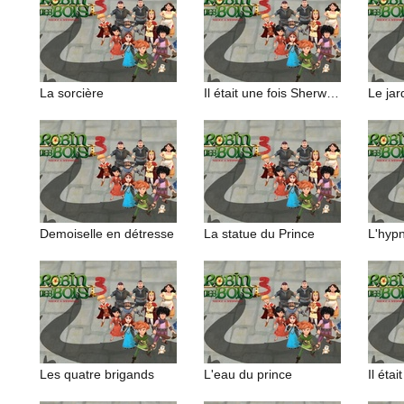
La sorcière
Il était une fois Sherwood (1/2)
Le jar
Demoiselle en détresse
La statue du Prince
L'hypn
Les quatre brigands
L'eau du prince