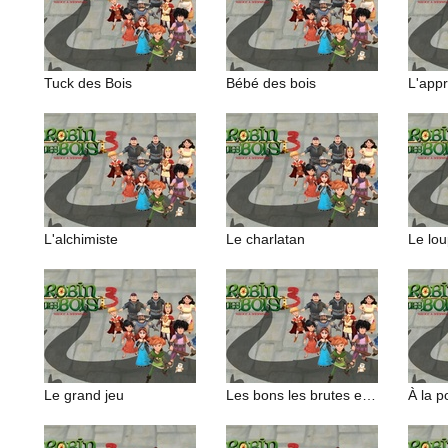
Tuck des Bois
Bébé des bois
L'appr
L'alchimiste
Le charlatan
Le grand jeu
Les bons les brutes et le truand
À la p