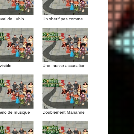
eval de Lubin
Un shérif pas comme les autres
visible
Une fausse accusation
mélo de musique
Doublement Marianne