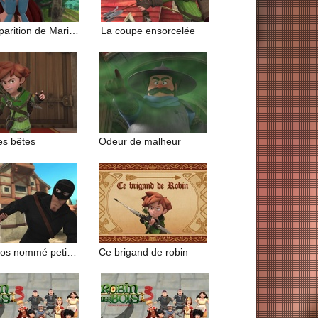
La disparition de Marianne
La coupe ensorcelée
es bêtes
Odeur de malheur
Un heros nommé petit jean
Ce brigand de robin