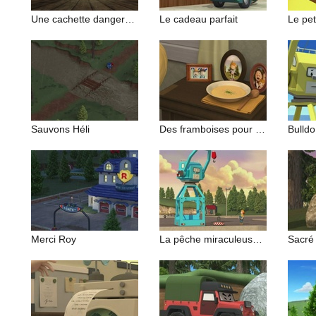
Une cachette dangereuse
Le cadeau parfait
Le pet
Sauvons Héli
Des framboises pour Monsieur Dupneu
Merci Roy
La pêche miraculeuse de Truc
Sacré