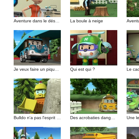
Aventure dans le désert (1/2)
La boule à neige
Aventu
Je veux faire un pique-nique
Qui est qui ?
Bulldo n'a pas l'esprit d'équipe
Des acrobaties dangereuses
Une l