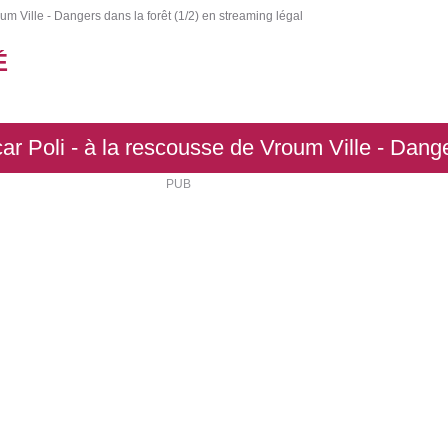
m Ville - Dangers dans la forêt (1/2) en streaming légal
É
 Poli - à la rescousse de Vroum Ville - Danger