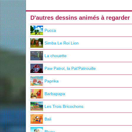
D'autres dessins animés à regarder
Pucca
Simba Le Roi Lion
La chouette
Paw Patrol, la Pat'Patrouille
Paprika
Barbapapa
Les Trois Bricochons
Bali
Bluey