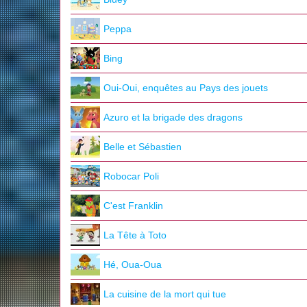
Peppa
Bing
Oui-Oui, enquêtes au Pays des jouets
Azuro et la brigade des dragons
Belle et Sébastien
Robocar Poli
C'est Franklin
La Tête à Toto
Hé, Oua-Oua
La cuisine de la mort qui tue