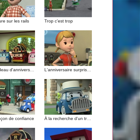
re sur les rails
Trop c'est trop
Le cadeau d'anniversaire
L'anniversaire surprise d'Héli
eçon de confiance
À la recherche d'un trésor