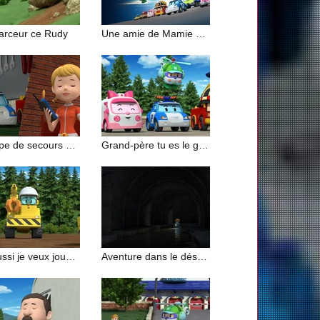
farceur ce Rudy
Une amie de Mamie Marguerite
L'équipe de secours a rapetissé
Grand-père tu es le grand-père de qui ?
Moi aussi je veux jouer au ballon
Aventure dans le désert (2/2)