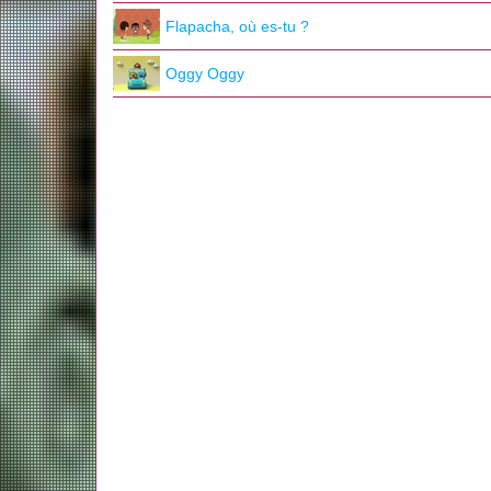
Flapacha, où es-tu ?
Oggy Oggy