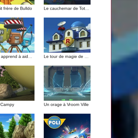
it frère de Bulldo
Le cauchemar de Totobus
Bulldo apprend à aider ses amis
Le tour de magie de Cracra
 Campy
Un orage à Vroom Ville