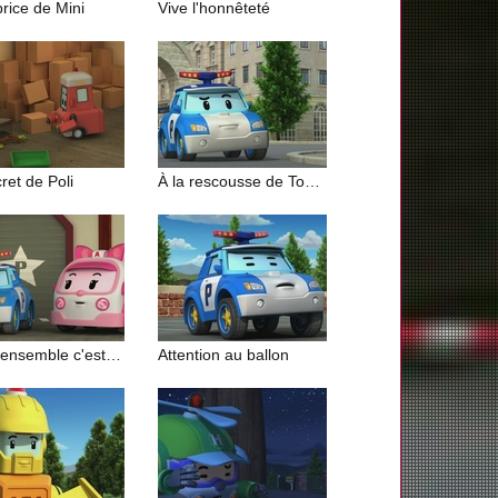
rice de Mini
Vive l'honnêteté
ret de Poli
À la rescousse de Tounet
Jouer ensemble c'est mieux
Attention au ballon