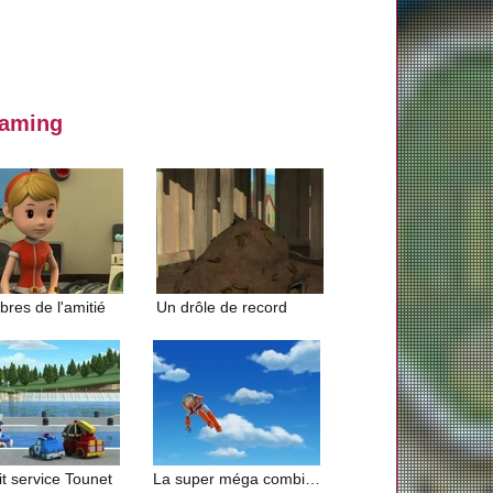
eaming
bres de l'amitié
Un drôle de record
it service Tounet
La super méga combinaison de Julie