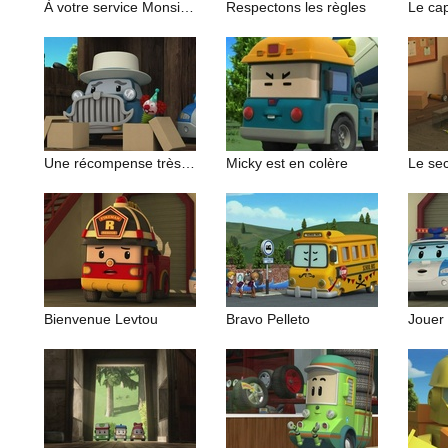
À votre service Monsieur Maçon
Respectons les règles
Le cap
Une récompense très attendue
Micky est en colère
Le sec
Bienvenue Levtou
Bravo Pelleto