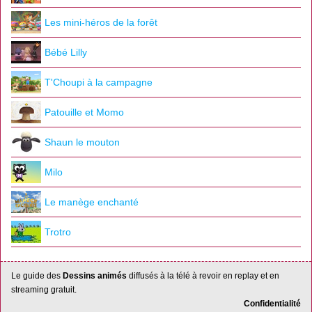
Les mini-héros de la forêt
Bébé Lilly
T'Choupi à la campagne
Patouille et Momo
Shaun le mouton
Milo
Le manège enchanté
Trotro
Le guide des
Dessins animés
diffusés à la télé à revoir en replay et en
streaming gratuit.
Confidentialité