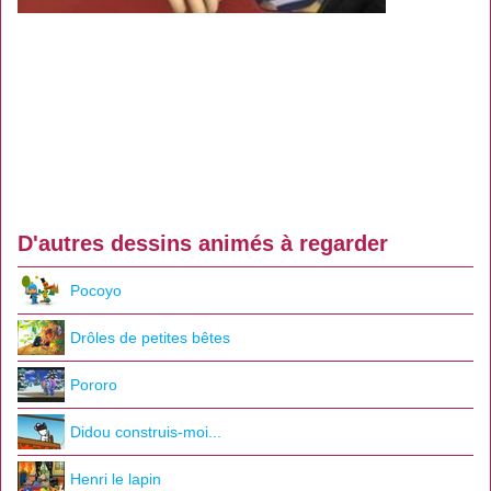
D'autres dessins animés à regarder
Pocoyo
Drôles de petites bêtes
Pororo
Didou construis-moi...
Henri le lapin