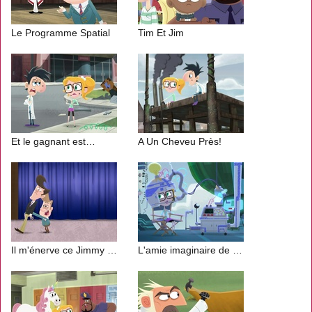
Le Programme Spatial
Tim Et Jim
Et le gagnant est…
A Un Cheveu Près!
Il m'énerve ce Jimmy Nervel !
L'amie imaginaire de Sam