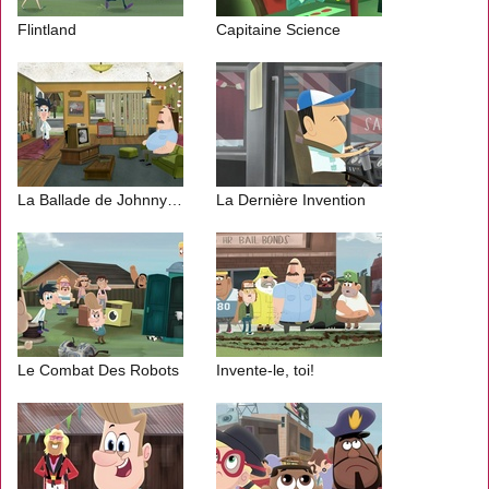
Flintland
Capitaine Science
La Ballade de Johnny Sardine
La Dernière Invention
Le Combat Des Robots
Invente-le, toi!