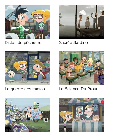
Dicton de pêcheurs
Sacrée Sardine
La guerre des mascottes
La Science Du Prout