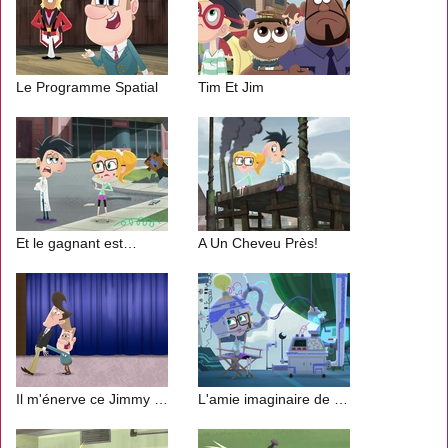
Le Programme Spatial
Tim Et Jim
Et le gagnant est…
A Un Cheveu Près!
Il m'énerve ce Jimmy Nervel !
L'amie imaginaire de Sam