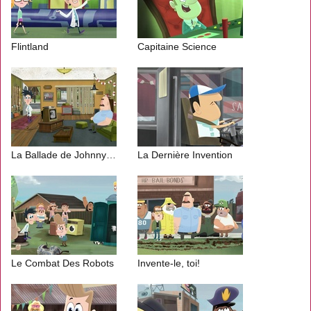
Flintland
Capitaine Science
La Ballade de Johnny Sardine
La Dernière Invention
Le Combat Des Robots
Invente-le, toi!