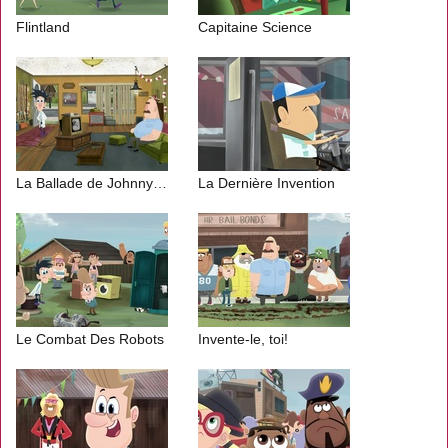
Flintland
Capitaine Science
La Ballade de Johnny Sardine
La Dernière Invention
Le Combat Des Robots
Invente-le, toi!