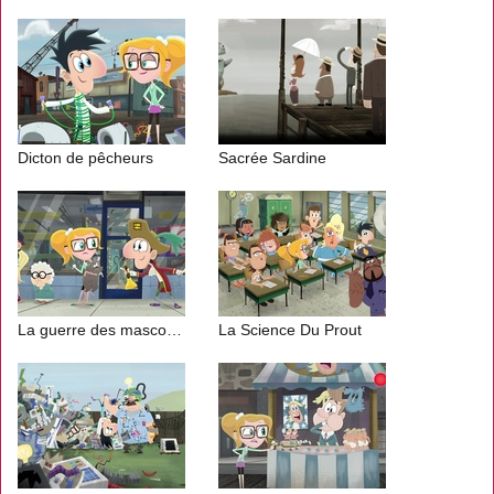
Dicton de pêcheurs
Sacrée Sardine
La guerre des mascottes
La Science Du Prout