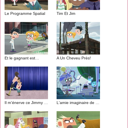
Le Programme Spatial
Tim Et Jim
Et le gagnant est…
A Un Cheveu Près!
Il m'énerve ce Jimmy Nervel !
L'amie imaginaire de Sam