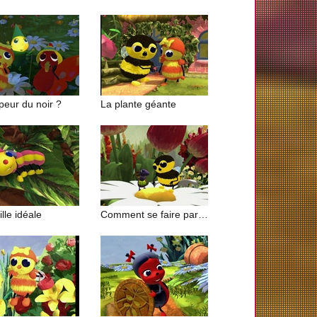
peur du noir ?
La plante géante
ille idéale
Comment se faire pardonner