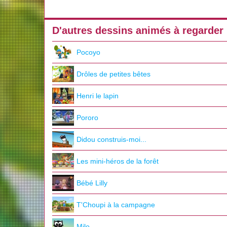
D'autres dessins animés à regarder
Pocoyo
Drôles de petites bêtes
Henri le lapin
Pororo
Didou construis-moi...
Les mini-héros de la forêt
Bébé Lilly
T'Choupi à la campagne
Milo