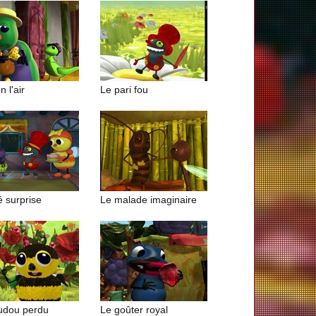
n l'air
Le pari fou
té surprise
Le malade imaginaire
udou perdu
Le goûter royal