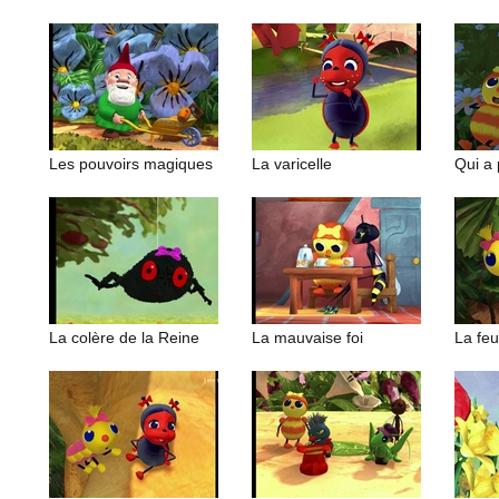
Les pouvoirs magiques
La varicelle
Qui a 
La colère de la Reine
La mauvaise foi
La feu