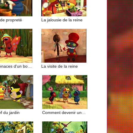
de propreté
La jalousie de la reine
Les menaces d'un bourdon
La visite de la reine
f du jardin
Comment devenir une mouche ?