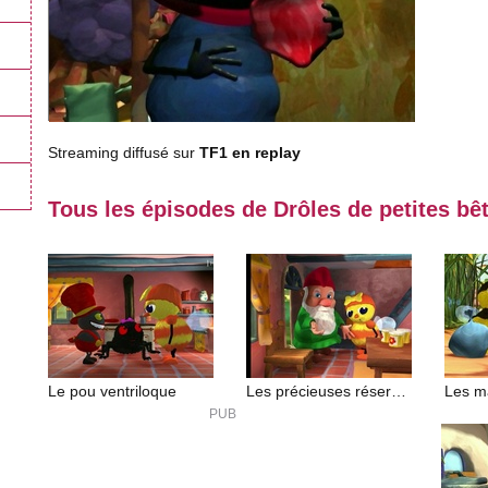
Streaming diffusé sur
TF1 en replay
Tous les épisodes de Drôles de petites bê
Le pou ventriloque
Les précieuses réserves
Les m