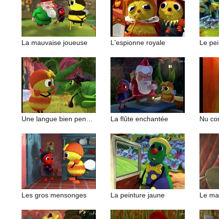
La mauvaise joueuse
L'espionne royale
Une langue bien pendue
La flûte enchantée
Nu co
Les gros mensonges
La peinture jaune
Le mal