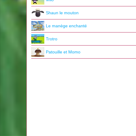
Shaun le mouton
Le manège enchanté
Trotro
Patouille et Momo