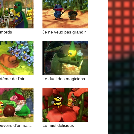
emords
Je ne veux pas grandir
tême de l'air
Le duel des magiciens
Les pouvoirs d'un nain de jardin
Le miel délicieux