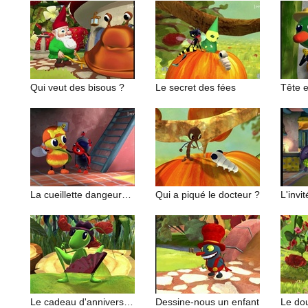
Qui veut des bisous ?
Le secret des fées
Tête e
La cueillette dangeureuse
Qui a piqué le docteur ?
L'invi
Le cadeau d'anniversaire
Dessine-nous un enfant
Le do