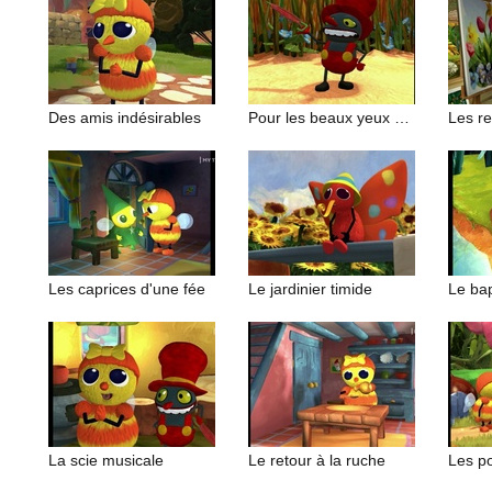
Des amis indésirables
Pour les beaux yeux d'une guêpe
Les r
Les caprices d'une fée
Le jardinier timide
Le bap
La scie musicale
Le retour à la ruche