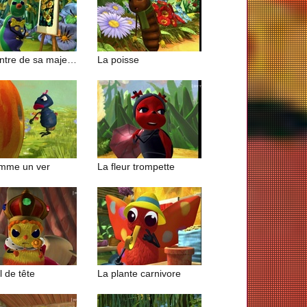
Le peintre de sa majesté
La poisse
mme un ver
La fleur trompette
 de tête
La plante carnivore