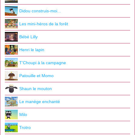
Didou construis-moi...
Les mini-héros de la forêt
Bébé Lilly
Henri le lapin
T'Choupi à la campagne
Patouille et Momo
Shaun le mouton
Le manège enchanté
Milo
Trotro